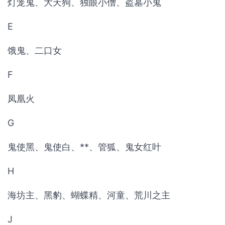
灯笼鬼、大天狗、独眼小僧、盗墓小鬼
E
饿鬼、二口女
F
凤凰火
G
鬼使黑、鬼使白、**、管狐、鬼女红叶
H
海坊主、黑豹、蝴蝶精、河童、荒川之主
J