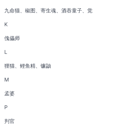
九命猫、椒图、寄生魂、酒吞童子、觉
K
傀儡师
L
狸猫、鲤鱼精、镰鼬
M
孟婆
P
判官