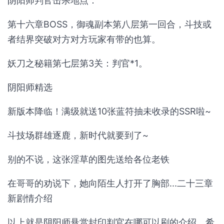
阴阳师判官击杀地点：
第十六章BOSS，御魂副本第八层第一回合，斗技或
者结界突破对方对方玩家有带的也算。
妖刀之秘籍第七层第3关：判官*1。
阴阳师精选
新版本降临！满级就送10张蓝符抽未收录的SSR啦~
斗技场群雄逐鹿，新时代就要到了~
别的不说，这张淫草的图先送给各位老铁
在哥哥的劝说下，她向陌生人打开了胸部...二十三章
新剧情介绍
以上就是阴阳师悬赏封印判官在哪可以刷的介绍，希