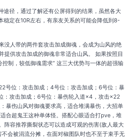
二种途径，通过了解还有公屏得到的结果，虽然各大
本稳定在10R左右，有亲友关系的可能会降低到8-
来没人带的两件套攻击加成御魂，会成为山风的绝
并提供攻击加成的御魂非常适合山风。 如果按照目
分控制，较低御魂需求” 这三大优势与一体的超强输
22号位：攻击加成；4号位：攻击加成；6号位：暴
位：攻击加成；6号位：暴伤轮入道×4，攻击×22
位：暴伤山风对御魂要求高，适合堆满暴伤，大招单
适合超鬼王这种单体怪。搭配心眼适合打pve，堆
。阵容推荐撕裂状态可以造成可观的伤害(敌人最大
该伤害不会被涓流分摊，在面对椒图队时也不至于束手无