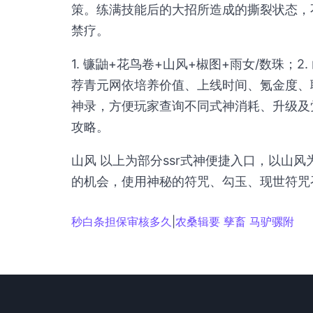
策。练满技能后的大招所造成的撕裂状态，
禁疗。
1. 镰鼬+花鸟卷+山风+椒图+雨女/数珠；
荐青元网依培养价值、上线时间、氪金度、联
神录，方便玩家查询不同式神消耗、升级及
攻略。
山风 以上为部分ssr式神便捷入口，以山
的机会，使用神秘的符咒、勾玉、现世符咒
秒白条担保审核多久
|
农桑辑要 孳畜 马驴骡附