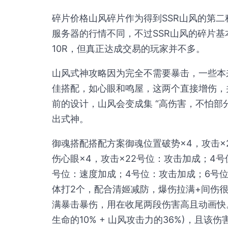
碎片价格山风碎片作为得到SSR山风的第
服务器的行情不同，不过SSR山风的碎片基
10R，但真正达成交易的玩家并不多。
山风式神攻略因为完全不需要暴击，一些本
佳搭配，如心眼和鸣屋，这两个直接增伤，
前的设计，山风会变成集 “高伤害，不怕部
出式神。
御魂搭配搭配方案御魂位置破势×4，攻击×
伤心眼×4，攻击×22号位：攻击加成；4号
号位：速度加成；4号位：攻击加成；6号
体打2个，配合清姬减防，爆伤拉满+间伤很
满暴击暴伤，用在收尾两段伤害高且动画快
生命的10% + 山风攻击力的36%)，且