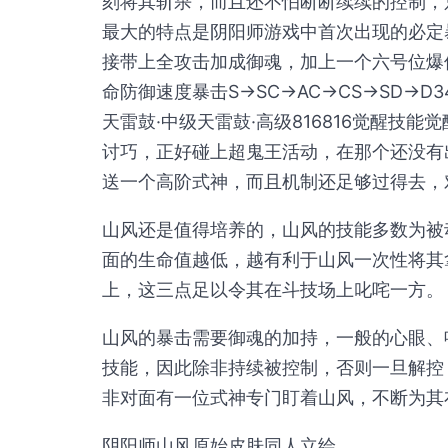
刻将其斩杀，而且还不怕断断续续的控制，
最大的特点是阴阳师游戏中首次出现的必定
接带上全攻击加成御魂，加上一个六号位爆
命防御速度暴击S→SC→AC→CS→SD→D34
天雷鼓·中级天雷鼓·高级816816觉醒技
讨巧，正好碰上超鬼王活动，在那个还没有
送一个高阶式神，而且机制还足够过得去，
山风还是值得培养的，山风的技能多数为被
面的生命值越低，越有利于山风一次性将其
上，这三点足以令其在斗技场上叱咤一方。
山风的暴击需要御魂的加持，一般的心眼、
技能，因此除非持续被控制，否则一旦解控
非对面有一位式神专门盯着山风，不断为其
阴阳师山风原始皮肤同人立绘