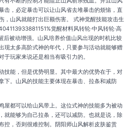
只有不断的控制才能阻止山风斩杀残血。并且山风
暴击，必定暴击可以让山风省去堆暴击的烦恼，直
伤，山风就能打出巨额伤害。 式神觉醒技能攻击生
04113933881151%觉醒材料风转轮·中风转轮·高
能觉醒后被动增强。山风培养价值山风出现的时机比较
出现太多高阶式神的年代，只要参与活动就能够赠
对于玩家来说还是相当有吸引力的。
动技能，但是优势明显。其中最大的优势在于，对
拿下。山风的技能主要体现在暴击、拉条和减防
鸣屋都可以给山风带上。这位式神的技能多为被动
，就能够为自己拉条，还可以减防。也就是说，除
布控，否则很难控制。阴阳师山风解析皮肤鉴赏