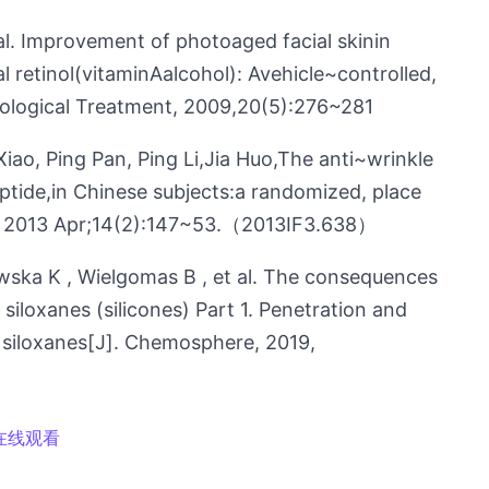
al. Improvement of photoaged facial skinin
 retinol(vitaminAalcohol): Avehicle~controlled,
tological Treatment, 2009,20(5):276~281
ao, Ping Pan, Ping Li,Jia Huo,The anti~wrinkle
eptide,in Chinese subjects:a randomized, place
l. 2013 Apr;14(2):147~53.（2013IF3.638）
ska K , Wielgomas B , et al. The consequences
siloxanes (silicones) Part 1. Penetration and
 siloxanes[J]. Chemosphere, 2019,
在线观看