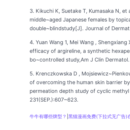
3. Kikuchi K, Suetake T, Kumasaka N, et 
middle~aged Japanese females by topical
double~blindstudy[J]. Journal of Derma
4. Yuan Wang 1, Mei Wang , Shengxiang Xi
efficacy of argireline, a synthetic hexap
bo~controlled study,Am J Clin Dermato
5. Krenczkowska D , Mojsiewicz~Pienkow
of overcoming the human skin barrier by 
permeation depth study of cyclic methyl
231(SEP.):607~623.
牛牛有哪些牌型？
|
黑猫漫画免费(下拉式无广告)