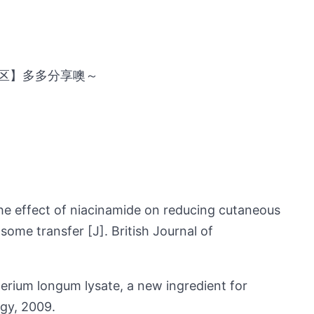
区】多多分享噢～
The effect of niacinamide on reducing cutaneous
ome transfer [J]. British Journal of
terium longum lysate, a new ingredient for
ogy, 2009.