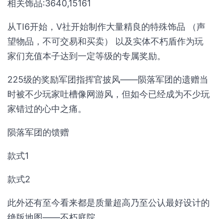
相关饰品:3640,15161
从TI6开始，V社开始制作大量精良的特殊饰品 （声
望物品，不可交易和买卖） 以及实体不朽盾作为玩
家们充值本子达到一定等级的专属奖励。
225级的奖励军团指挥官披风——陨落军团的遗赠当
时被不少玩家吐槽像网游风，但如今已经成为不少玩
家错过的心中之痛。
陨落军团的馈赠
款式1
款式2
此外还有至今看来都是质量超高乃至公认最好设计的
绝版地图——不朽庭院。