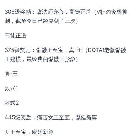
305级奖励：敌法师身心，高徒正道（V社の究极被
刺，截至今日已经复刻了三次）
高徒正道
375级奖励：骷髅王至宝，真-王（DOTA1老版骷髅
王建模，最经典的骷髅王形象）
真-王
款式1
款式2
445级奖励：痛苦女王至宝，魔廷新尊
女王至宝，魔廷新尊