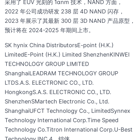
采用了 EUV 光刻的 1αnm 技术，NAND 方面，
2022 年公司成功研发 238 层 4D NAND 闪存，
2023 年展示了其最新 300 层 3D NAND 产品原型，
预计将在 2024-2025 年期间上市。
SK hynix China DistributorsE-point (H.K.)
LimitedE-Point (H.K.) Limited ShenzhenKINWEI
TECHNOLOGY GROUP LIMITED
ShanghaiLEADRAM TECHNOLOGY GROUP
LTDS.A.S. ELECTRONIC CO., LTD.
HongkongS.A.S. ELECTRONIC CO., LTD.
ShenzhenSMartech Electronic Co., Ltd.
ShanghaiUFCT Technology Co., LimitedSynnex
Technology International Corp.Time Speed
Technology Co.Titron International Corp.U-Best
Technology INC.4、铠侠