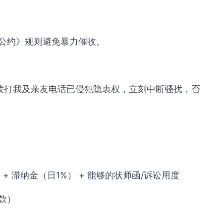
公约》规则避免暴力催收。
仍拨打我及亲友电话已侵犯隐衷权，立刻中断骚扰，否
5%） + 滞纳金（日1%） + 能够的状师函/诉讼用度
款）