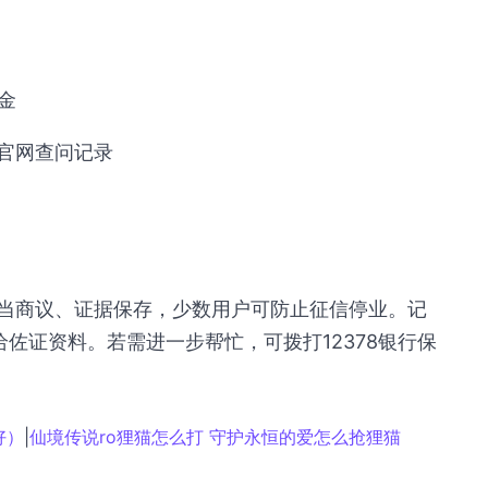
金
官网查问记录
当商议、证据保存，少数用户可防止征信停业。记
佐证资料。若需进一步帮忙，可拨打12378银行保
好）
|
仙境传说ro狸猫怎么打 守护永恒的爱怎么抢狸猫